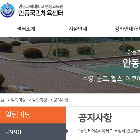
센터소개
시설안내
강좌안내/
안동
안동
수영, 골프, 헬스, 아
알림마당
알림마당
공지사항
알림마당
공지사항
"휴먼케어&하이테크 특성화 전문대
공지사항