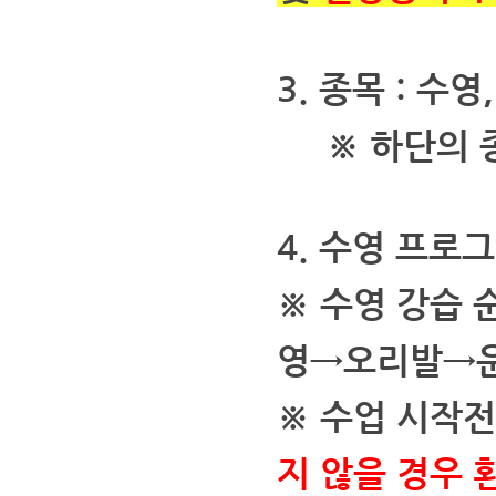
3. 종목 : 수
※ 하단의 종
4. 수영 프로그
※ 수영 강습
영→오리발→운
※ 수업 시작
지 않을 경우 