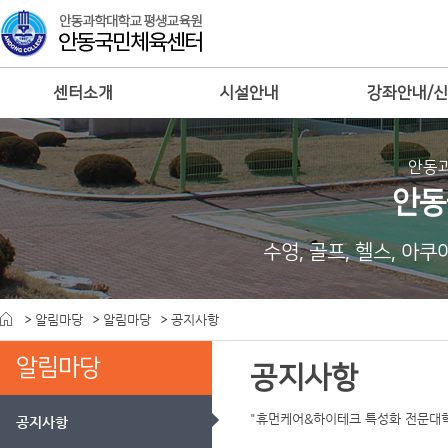
센터소개
시설안내
강좌안내/
안동
안동
수영, 골프, 헬스, 아
알림마당
알림마당
공지사항
알림마당
공지사항
"휴먼케어&하이테크 특성화 전문대
공지사항