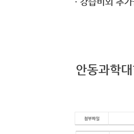
· 강습비외 추
· 안동국민체육
안동과학대
첨부파일