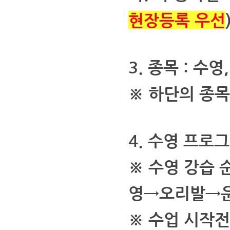
현장등록 우선
3. 종목 : 수
※ 하단의 종목
4. 수영 프로그
※ 수영 강습
영→오리발→운
※ 수업 시작