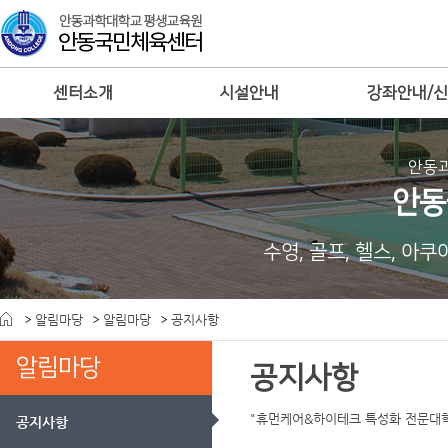
센터소개
시설안내
강좌안내/
안동
안동
수영, 골프, 헬스, 아
알림마당
알림마당
공지사항
알림마당
공지사항
"휴먼케어&하이테크 특성화 전문대
공지사항