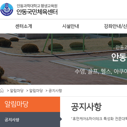
센터소개
시설안내
강좌안내/
안동
안동
수영, 골프, 헬스, 아
알림마당
알림마당
공지사항
알림마당
공지사항
"휴먼케어&하이테크 특성화 전문대
공지사항