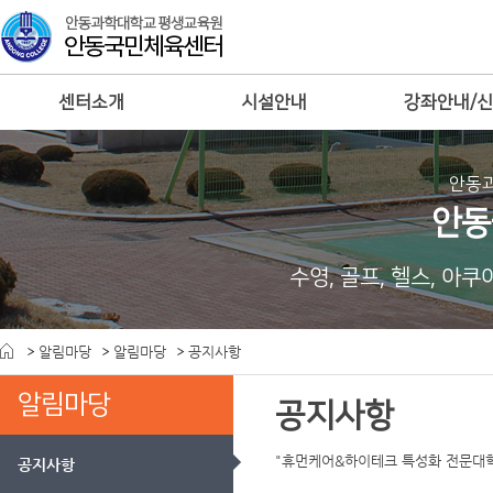
센터소개
시설안내
강좌안내/
안동
안동
수영, 골프, 헬스, 아
알림마당
알림마당
공지사항
알림마당
공지사항
"휴먼케어&하이테크 특성화 전문대
공지사항